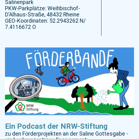
Salinenpark
PKW-Parkplätze: Weihbischof-
D’Alhaus-Straße, 48432 Rheine
GEO-Koordinaten: 52.2943262 N/
7.4116672 O
Ein Podcast der NRW-Stiftung
zu den Förderprojekten an der Saline Gottesgabe -